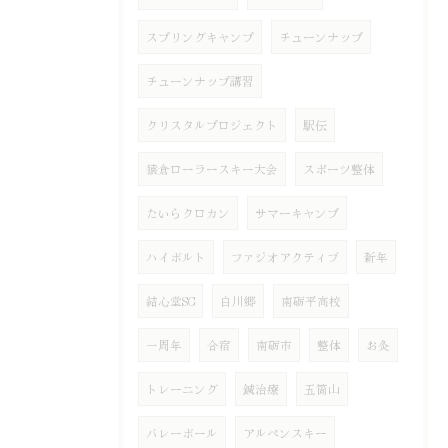
スプリングキャンプ
チューンナップ
チューンナップ講習
クリスタルプロジェクト
駅伝
猿倉ローラースキー大会
スポーツ整体
たいらクロカン
サマーキャンプ
ハイボルト
ファジオアクティブ
新年
結心堂SC
白川郷
南砺平高校
一周年
合宿
南砺市
整体
お灸
トレーニング
鍼治療
五箇山
バレーボール
アルペンスキー