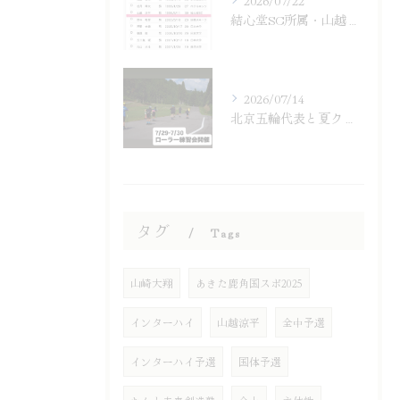
結心堂SC所属・山越涼平がSAJ強化選手
2026/07/14
北京五輪代表と夏クロスカントリー練習会
タグ
Tags
山崎大翔
あきた鹿角国スポ2025
インターハイ
山越涼平
全中予選
インターハイ予選
国体予選