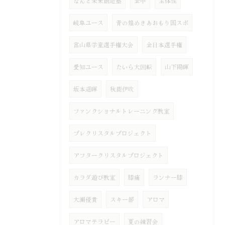
なんと未来創造塾
全中
主体性
岐阜ユース
青の煌めきあおもり国スポ
富山県学童選手権大会
全日本選手権
愛知ユース
たいら大回転
山下陽暉
坂本遥暉
秋鹿伊吹
ファンクショナルトレーニング教室
プレクリスタルプロジェクト
アフタークリスタルプロジェクト
カラダ遊び教室
膝痛
ランナー膝
大瀬優貴
スキー部
アロマ
アロマテラピー
夏の練習会