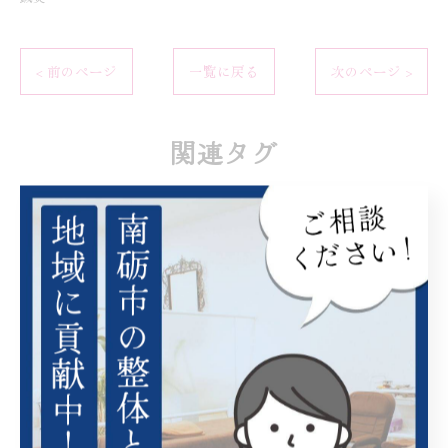
< 前のページ
一覧に戻る
次のページ >
関連タグ
#南砺市
#整体
#鍼治療
#お灸
#五箇山
#東洋医学
カテゴリー
Categories
全てのカテゴリー