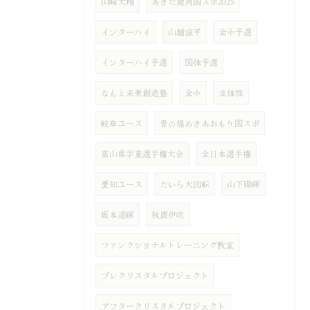
山崎大翔
あきた鹿角国スポ2025
インターハイ
山越涼平
全中予選
インターハイ予選
国体予選
なんと未来創造塾
全中
主体性
岐阜ユース
青の煌めきあおもり国スポ
富山県学童選手権大会
全日本選手権
愛知ユース
たいら大回転
山下陽暉
坂本遥暉
秋鹿伊吹
ファンクショナルトレーニング教室
プレクリスタルプロジェクト
アフタークリスタルプロジェクト