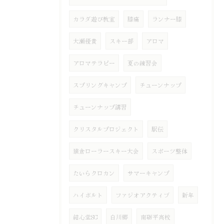
カラダ遊び教室
膝痛
ランナー膝
大瀬優貴
スキー部
アロマ
アロマテラピー
夏の練習会
スプリングキャンプ
チューンナップ
チューンナップ講習
クリスタルプロジェクト
駅伝
猿倉ローラースキー大会
スポーツ整体
たいらクロカン
サマーキャンプ
ハイボルト
ファジオアクティブ
新年
結心堂SC
白川郷
南砺平高校