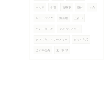
一周年
合宿
南砺市
整体
お灸
トレーニング
鍼治療
五箇山
バレーボール
アルペンスキー
クロスカントリースキー
ぎっくり腰
坐骨神経痛
東洋医学