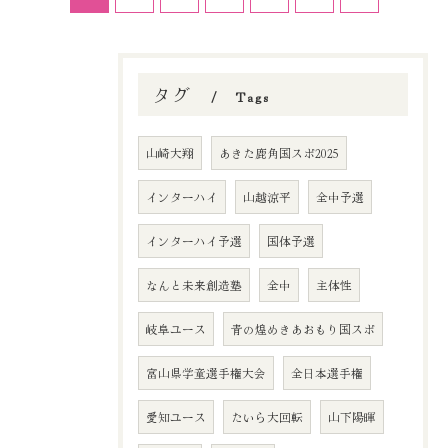
タグ
Tags
山崎大翔
あきた鹿角国スポ2025
インターハイ
山越涼平
全中予選
インターハイ予選
国体予選
なんと未来創造塾
全中
主体性
岐阜ユース
青の煌めきあおもり国スポ
ご予約はこちら
富山県学童選手権大会
全日本選手権
愛知ユース
たいら大回転
山下陽暉