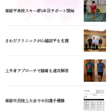
南砺平高校スキー部3年目サポート開始
さわだクリニックが山越涼平を支援
上半身アプローチで膝痛を速攻解消
南砺市民陸上大会で中田選手優勝