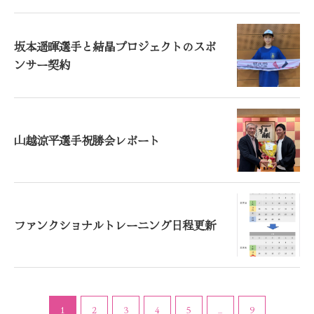
坂本遥暉選手と結晶プロジェクトのスポ
ンサー契約
山越涼平選手祝勝会レポート
ファンクショナルトレーニング日程更新
1
2
3
4
5
...
9