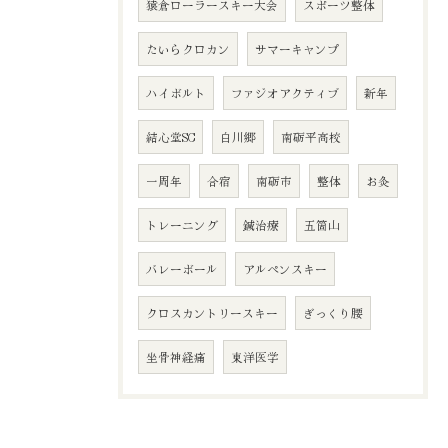
猿倉ローラースキー大会
スポーツ整体
たいらクロカン
サマーキャンプ
ハイボルト
ファジオアクティブ
新年
結心堂SC
白川郷
南砺平高校
一周年
合宿
南砺市
整体
お灸
トレーニング
鍼治療
五箇山
バレーボール
アルペンスキー
クロスカントリースキー
ぎっくり腰
坐骨神経痛
東洋医学