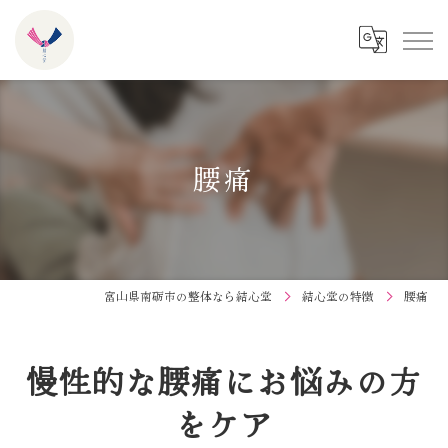
腰痛
富山県南砺市の整体なら結心堂
結心堂の特徴
腰痛
慢性的な腰痛にお悩みの方
をケア