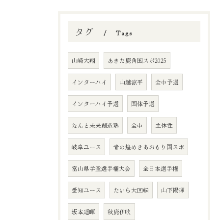
タグ
Tags
山崎大翔
あきた鹿角国スポ2025
インターハイ
山越涼平
全中予選
インターハイ予選
国体予選
なんと未来創造塾
全中
主体性
岐阜ユース
青の煌めきあおもり国スポ
富山県学童選手権大会
全日本選手権
愛知ユース
たいら大回転
山下陽暉
坂本遥暉
秋鹿伊吹