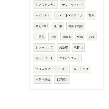
たいらクロカン
サマーキャンプ
ハイボルト
ファジオアクティブ
新年
結心堂SC
白川郷
南砺平高校
一周年
合宿
南砺市
整体
お灸
トレーニング
鍼治療
五箇山
バレーボール
アルペンスキー
クロスカントリースキー
ぎっくり腰
坐骨神経痛
東洋医学