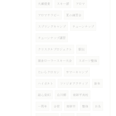
大瀬優貴
スキー部
アロマ
アロマテラピー
夏の練習会
スプリングキャンプ
チューンナップ
チューンナップ講習
クリスタルプロジェクト
駅伝
猿倉ローラースキー大会
スポーツ整体
たいらクロカン
サマーキャンプ
ハイボルト
ファジオアクティブ
新年
結心堂SC
白川郷
南砺平高校
一周年
合宿
南砺市
整体
お灸