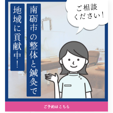
2026/07/22
結心堂SC所属・山越涼平がSAJ強化選手
2026/07/14
北京五輪代表と夏クロスカントリー練習会
タグ
Tags
山崎大翔
あきた鹿角国スポ2025
ご予約はこちら
インターハイ
山越涼平
全中予選