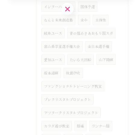
ご予約はこちら
インターハイ予選
国体予選
なんと未来創造塾
全中
主体性
岐阜ユース
青の煌めきあおもり国スポ
富山県学童選手権大会
全日本選手権
愛知ユース
たいら大回転
山下陽暉
坂本遥暉
秋鹿伊吹
ファンクショナルトレーニング教室
プレクリスタルプロジェクト
アフタークリスタルプロジェクト
カラダ遊び教室
膝痛
ランナー膝