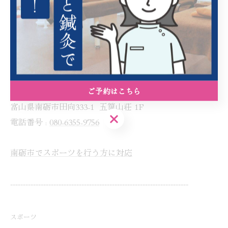
叶う叶わないは関係なく、
それを目指す過程で子供達の人生が豊かになれば良いな
と思っています。😊
----------------------------------------------------------------------
結心堂
ご予約はこちら
富山県南砺市田向333-1 五箇山荘 1F
ご予約はこちら
電話番号 :
080-6355-9756
南砺市でスポーツを行う方に対応
----------------------------------------------------------------------
スポーツ