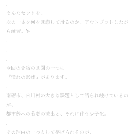
.
そんなセットを、
次の一本を何を意識して滑るのか、アウトプットしなが
ら練習。⛷️
.
.
.
今回の合宿の意図の一つに
『憧れの形成』があります。
.
南砺市、白川村の大きな課題として語られ続けているの
が、
都市部への若者の流出と、それに伴う少子化。
.
その理由の一つとして挙げられるのが、