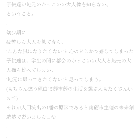
子供達が地元のかっこいい大人像を知らない。
ということ。
.
幼少期に
疲弊した大人を見て育ち、
"こんな風になりたくない"と心のどこかで感じてしまった
子供達は、学生の間に都会のかっこいい大人と地元の大
人像を比べてしまい、
"地元に帰ってきたくない"と思ってしまう。
(もちろん違う理由で都市部の生活を選ぶ人もたくさんい
ます)
それが人口流出の1番の原因であると南砺市主催の未来創
造塾で習いました…💦
.
.