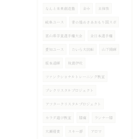
なんと未来創造塾
全中
主体性
岐阜ユース
青の煌めきあおもり国スポ
富山県学童選手権大会
全日本選手権
愛知ユース
たいら大回転
山下陽暉
坂本遥暉
秋鹿伊吹
ファンクショナルトレーニング教室
プレクリスタルプロジェクト
アフタークリスタルプロジェクト
カラダ遊び教室
膝痛
ランナー膝
大瀬優貴
スキー部
アロマ