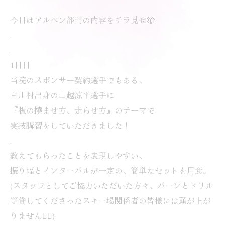
今日はアルペン部門の内容をチラ見せ🫣
.
.
1日目
当院のスポンサー契約選手でもある、
白川村出身の山越涼平選手に
『板の撓ませ方、走らせ方』のテーマで
実技講習をしていただきました！
.
教えてもらったことを表現しやすい、
振り幅とインターバルが一定の、簡単なセットを用意。
(スタッフとしてご協力いただいた方々、バーンとドリル
等貸してくださったスキー場関係者の皆様には頭が上が
りません🙇‍♀️)