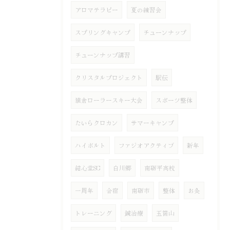
アロマテラピー
夏の練習会
スプリングキャンプ
チューンナップ
チューンナップ講習
クリスタルプロジェクト
駅伝
猿倉ローラースキー大会
スポーツ整体
たいらクロカン
サマーキャンプ
ハイボルト
ファジオアクティブ
新年
結心堂SC
白川郷
南砺平高校
一周年
合宿
南砺市
整体
お灸
トレーニング
鍼治療
五箇山