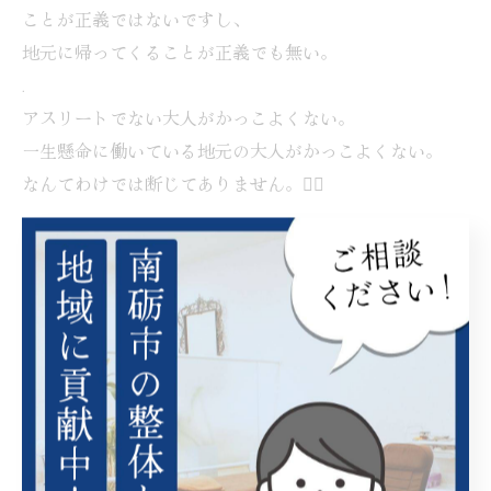
ことが正義ではないですし、
地元に帰ってくることが正義でも無い。
.
アスリートでない大人がかっこよくない。
一生懸命に働いている地元の大人がかっこよくない。
なんてわけでは断じてありません。🙅‍♀️
.
そう見えてしまっている。知る機会が無い。
のが、課題なわけです。
.
.
生きたいように生きたらいい。
だけど、自分達の将来の可能性の一つに、
"地元出身のかっこいいスポーツ選手"があることを知って
ほしい。