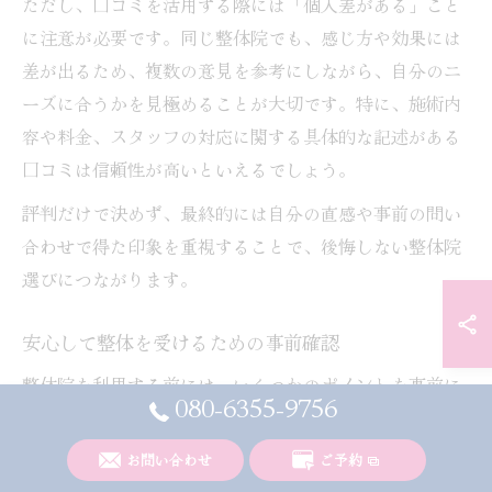
ただし、口コミを活用する際には「個人差がある」こと
に注意が必要です。同じ整体院でも、感じ方や効果には
差が出るため、複数の意見を参考にしながら、自分のニ
ーズに合うかを見極めることが大切です。特に、施術内
容や料金、スタッフの対応に関する具体的な記述がある
口コミは信頼性が高いといえるでしょう。
評判だけで決めず、最終的には自分の直感や事前の問い
合わせで得た印象を重視することで、後悔しない整体院
選びにつながります。
安心して整体を受けるための事前確認
整体院を利用する前には、いくつかのポイントを事前に
080-6355-9756
確認しておくことが大切です。まず、施術内容や料金体
系が明確に説明されているかを確認しましょう。富山県
お問い合わせ
ご予約
南砺市や下新川郡朝日町では、初回カウンセリングで細