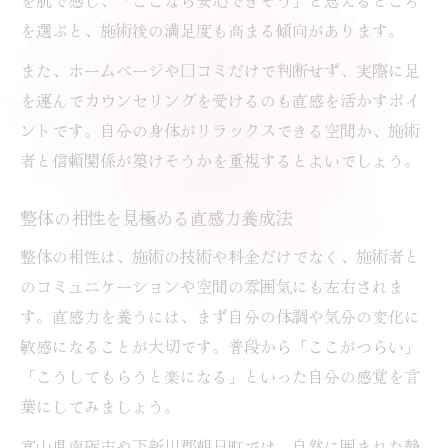
整体の地域ごとの費用差と特徴解説
を選ぶと、施術後の満足度も高まる傾向があります。
納得できる整体費用の目安を把握する
また、ホームページや口コミだけで判断せず、実際に足
整体の相場感を活かした選び方のコツ
を運んでカウンセリングを受けるのも直感を活かすポイ
地域密着型整体院の費用比較ポイント
ントです。自分の身体がリラックスできる空間か、施術
安心できる整体院の見極めポイント
者と信頼関係が築けそうかを重視するとよいでしょう。
整体院選びで信頼性を見抜く視点
整体の相性を見極める直感力養成法
整体院の安全性を判断するチェック項目
整体の相性は、施術の技術や料金だけでなく、施術者と
整体選びで重視したい衛生と対応力
のコミュニケーションや空間の雰囲気にも左右されま
整体院の口コミや評判の活用法
す。直感力を養うには、まず自分の体調や気分の変化に
安心して整体を受けるための事前確認
敏感になることが大切です。普段から「ここがつらい」
整体とリラクゼーションの違いを知る
「こうしてもらうと楽になる」といった自分の感覚を言
整体施術とリラクゼーションの効果の違い
葉にしてみましょう。
整体が目指す根本改善と癒しの違い
富山県南砺市や下新川郡朝日町では、自然に囲まれた静