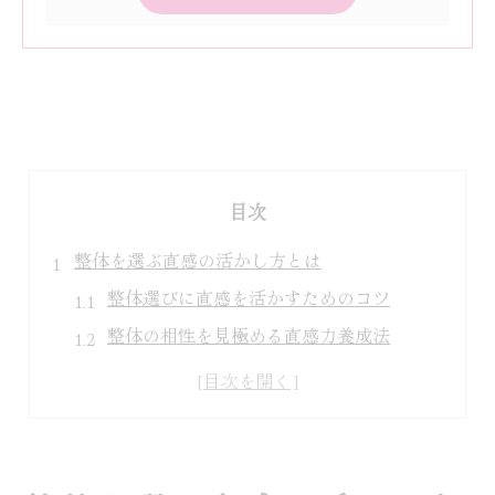
目次
整体を選ぶ直感の活かし方とは
整体選びに直感を活かすためのコツ
整体の相性を見極める直感力養成法
直感で整体院を選ぶ際の注意点
整体選択で迷うときの心の整え方
整体体験談から学ぶ直感の重要性
直感が導く整体選びのポイント解説