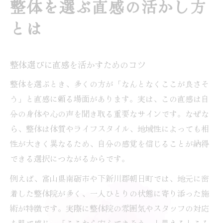
整体を選ぶ直感の活かし方
整体を直感で選ぶ際の判断基準
とは
整体選びに役立つ直感的な見分け方
納得感ある整体院探しの直感活用法
整体院との相性を直感で感じ取る方法
整体選びに直感を活かすためのコツ
初めてでも安心の整体直感チェック法
整体を選ぶとき、多くの方が「なんとなくここが良さそ
初めての整体選び不安を和らげる方法
う」と直感に頼る場面があります。実は、この直感は自
分の身体や心の声を聞き取る重要なサインです。なぜな
整体初体験の不安を減らす準備ポイント
ら、整体は体質やライフスタイル、地域性によっても相
整体院選びで安心感を得るための工夫
性が大きく異なるため、自分の感覚を信じることが納得
整体施術前に知っておきたい心構え
できる選択につながるからです。
整体初回で緊張しないための対策
例えば、富山県南砺市や下新川郡朝日町では、地元に密
整体選択時の疑問を直感で解決する方法
着した整体院が多く、一人ひとりの状態に寄り添った施
整体の費用相場を地域で比較
術が特徴です。実際に整体院の雰囲気やスタッフの対応
整体の費用相場を知るための調べ方
を肌で感じ、「ここなら安心できそう」と思えるところ