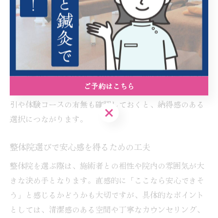
気になる症状をメモしておくことで、施術者に的確に伝
えられ、安心感を持って臨めます。
また、整体院のホームページなどで施術内容や流れ、料
金相場を調べておくことも重要です。南砺市や朝日町で
は、1回あたり約3,000円〜6,000円が一般的な相場となっ
ご予約はこちら
ています。口コミや体験談を参考にして、初回限定の割
引や体験コースの有無も確認しておくと、納得感のある
ご予約はこちら
選択につながります。
整体院選びで安心感を得るための工夫
整体院を選ぶ際は、施術者との相性や院内の雰囲気が大
きな決め手となります。直感的に「ここなら安心できそ
う」と感じるかどうかも大切ですが、具体的なポイント
としては、清潔感のある空間や丁寧なカウンセリング、