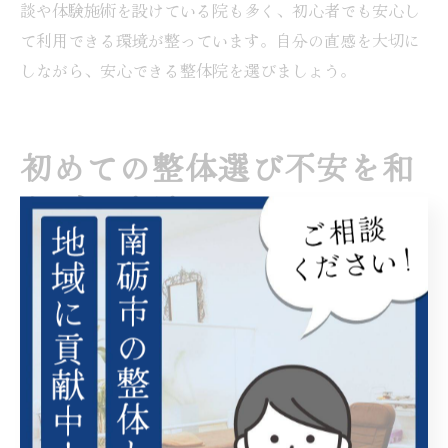
談や体験施術を設けている院も多く、初心者でも安心し
て利用できる環境が整っています。自分の直感を大切に
しながら、安心できる整体院を選びましょう。
初めての整体選び不安を和
らげる方法
整体初体験の不安を減らす準備ポイント
整体を初めて受ける際には、「どんな雰囲気だろう」
「痛みはあるのか」など、不安や疑問を抱く方が多いで
す。特に富山県南砺市下新川郡朝日町のような地域で
は、地域密着型の整体院が多く、初めての来院時に緊張
してしまう方も少なくありません。事前に自分の体調や