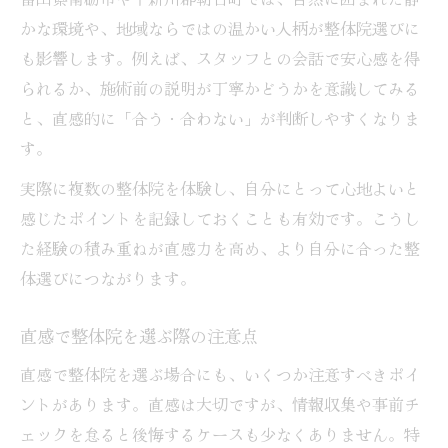
整体とリラクゼーションの選び方比較
かな環境や、地域ならではの温かい人柄が整体院選びに
悩みに合わせた整体と癒しの使い分け方
も影響します。例えば、スタッフとの会話で安心感を得
整体施術とマッサージの特徴を解説
られるか、施術前の説明が丁寧かどうかを意識してみる
と、直感的に「合う・合わない」が判断しやすくなりま
す。
実際に複数の整体院を体験し、自分にとって心地よいと
感じたポイントを記録しておくことも有効です。こうし
た経験の積み重ねが直感力を高め、より自分に合った整
体選びにつながります。
直感で整体院を選ぶ際の注意点
直感で整体院を選ぶ場合にも、いくつか注意すべきポイ
ントがあります。直感は大切ですが、情報収集や事前チ
ェックを怠ると後悔するケースも少なくありません。特