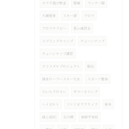
カラダ遊び教室
膝痛
ランナー膝
大瀬優貴
スキー部
アロマ
アロマテラピー
夏の練習会
スプリングキャンプ
チューンナップ
チューンナップ講習
クリスタルプロジェクト
駅伝
猿倉ローラースキー大会
スポーツ整体
たいらクロカン
サマーキャンプ
ハイボルト
ファジオアクティブ
新年
結心堂SC
白川郷
南砺平高校