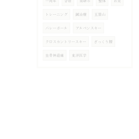
一周年
合宿
南砺市
整体
お灸
トレーニング
鍼治療
五箇山
バレーボール
アルペンスキー
クロスカントリースキー
ぎっくり腰
坐骨神経痛
東洋医学