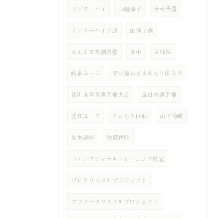
インターハイ
山越涼平
全中予選
インターハイ予選
国体予選
なんと未来創造塾
全中
主体性
岐阜ユース
青の煌めきあおもり国スポ
富山県学童選手権大会
全日本選手権
愛知ユース
たいら大回転
山下陽暉
坂本遥暉
秋鹿伊吹
ファンクショナルトレーニング教室
プレクリスタルプロジェクト
アフタークリスタルプロジェクト