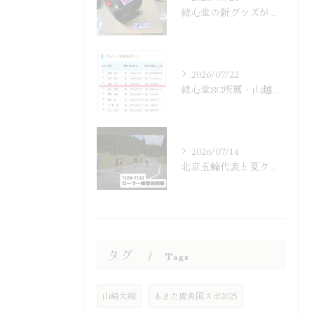
結心堂の新グッズが登場！ステッカー販売
2026/07/22
結心堂SC所属・山越涼平がSAJ強化選手
2026/07/14
北京五輪代表と夏クロスカントリー練習会
タグ
Tags
山崎大翔
あきた鹿角国スポ2025