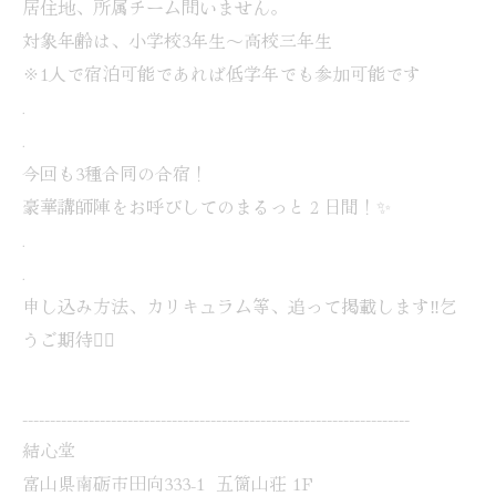
居住地、所属チーム問いません。
対象年齢は、小学校3年生〜高校三年生
※1人で宿泊可能であれば低学年でも参加可能です
.
.
今回も3種合同の合宿！
豪華講師陣をお呼びしてのまるっと２日間！✨
.
.
申し込み方法、カリキュラム等、追って掲載します‼️乞
うご期待🙋‍♀️
----------------------------------------------------------------------
結心堂
富山県南砺市田向333-1 五箇山荘 1F