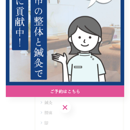
#クロスカントリースキー
#アルペンスキー
#バレーボール
#五箇山
#白川郷
#スポーツ整体
#トレーニング
カテゴリー
Categories
全てのカテゴリー
ご予約はこちら
スポーツ
鍼灸
ご予約はこちら
腰痛
膝