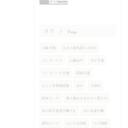
タグ
Tags
山崎大翔
あきた鹿角国スポ2025
インターハイ
山越涼平
全中予選
インターハイ予選
国体予選
なんと未来創造塾
全中
主体性
岐阜ユース
青の煌めきあおもり国スポ
富山県学童選手権大会
全日本選手権
愛知ユース
たいら大回転
山下陽暉