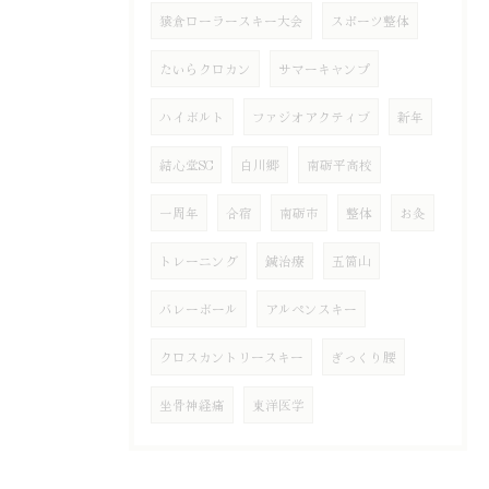
猿倉ローラースキー大会
スポーツ整体
たいらクロカン
サマーキャンプ
ハイボルト
ファジオアクティブ
新年
結心堂SC
白川郷
南砺平高校
一周年
合宿
南砺市
整体
お灸
トレーニング
鍼治療
五箇山
バレーボール
アルペンスキー
クロスカントリースキー
ぎっくり腰
坐骨神経痛
東洋医学